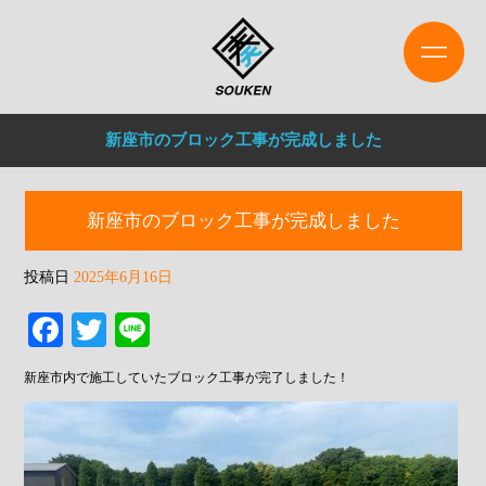
新座市のブロック工事が完成しました
新座市のブロック工事が完成しました
投稿日
2025年6月16日
Fa
T
Li
ce
wi
ne
新座市内で施工していたブロック工事が完了しました！
bo
tte
ok
r